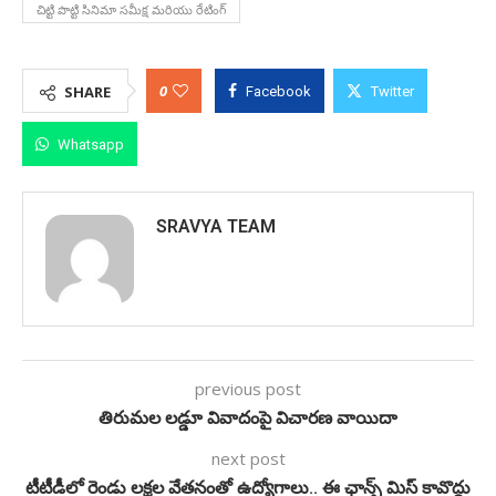
చిట్టి పొట్టి సినిమా సమీక్ష మరియు రేటింగ్
0
SHARE
Facebook
Twitter
Whatsapp
SRAVYA TEAM
previous post
తిరుమల లడ్డూ వివాదంపై విచారణ వాయిదా
next post
టీటీడీలో రెండు లక్షల వేతనంతో ఉద్యోగాలు.. ఈ ఛాన్స్ మిస్ కావొద్దు