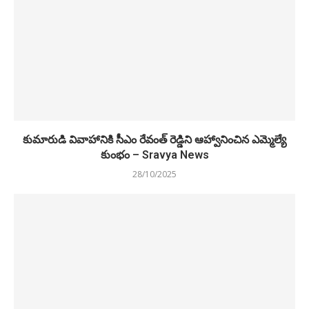
కుమారుడి వివాహానికి సీఎం రేవంత్ రెడ్డిని ఆహ్వానించిన ఎమ్మెల్యే
కుంభం – Sravya News
28/10/2025