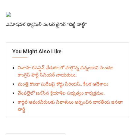
ఎమోషనల్ ఫ్యామిలీ ఎంటర్ టైనర్ "చిట్టి పొట్టి"
You Might Also Like
వివాహ రిసెప్షన్ వేడుకలలో పాల్గొన్న చిన్నంబావి మండల
కాంగ్రెస్ పార్టీ సీనియర్ నాయకులు..
మంత్రి కొండా సురేఖపై కోర్టు సీరియస్.. కీలక ఆదేశాలు
వేంపల్లెలో జనసేన క్రియాశీల సభ్యత్వం కార్యక్రమం..
కార్గిల్ అమరవీరులకు నివాళులు అర్పించిన భారతీయ జనతా
పార్టీ