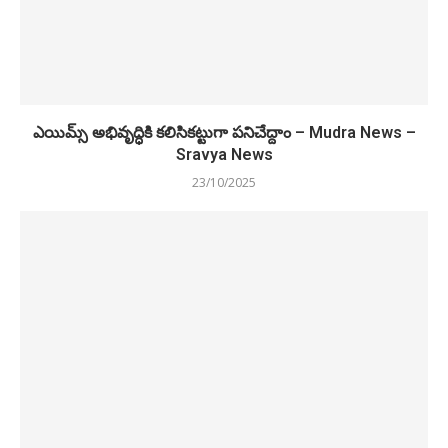
ఎయిమ్స్ అభివృద్ధికి కలిసికట్టుగా పనిచేద్దాం – Mudra News –
Sravya News
23/10/2025