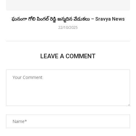
ఘనంగా గోలి పింగల్ రెడ్డి జన్మదిన వేడుకలు – Sravya News
22/10/2025
LEAVE A COMMENT