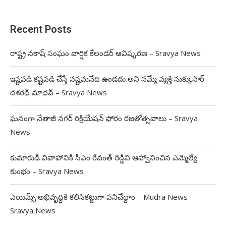
Recent Posts
రాష్ట్ర నకాష్ సంఘం వార్షిక కేలండర్ ఆవిష్కరణ – Sravya News
ఇష్టపడి కష్టపడి చేస్తే నష్టమనేది ఉండదు అని నమ్మే వ్యక్తి సుక్కుసార్‌-
దశరధ్‌ మాధవ్‌ – Sravya News
ఘనంగా నేతాజీ నగర్ రిక్రియేషన్ ఫోరం రజతోత్సవాలు – Sravya
News
కుమారుడి వివాహానికి సీఎం రేవంత్ రెడ్డిని ఆహ్వానించిన ఎమ్మెల్యే
కుంభం – Sravya News
ఎయిమ్స్ అభివృద్ధికి కలిసికట్టుగా పనిచేద్దాం – Mudra News –
Sravya News