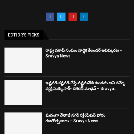
EDTIOR'S PICKS
రాష్ట్ర నకాష్ సంఘం వార్షిక కేలండర్ ఆవిష్కరణ –
Sravya News
ఇష్టపడి కష్టపడి చేస్తే నష్టమనేది ఉండదు అని నమ్మే
వ్యక్తి సుక్కుసార్‌- దశరధ్‌ మాధవ్‌ – Sravya...
ఘనంగా నేతాజీ నగర్ రిక్రియేషన్ ఫోరం
రజతోత్సవాలు – Sravya News