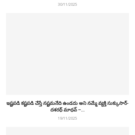
30/11/2025
ఇష్టపడి కష్టపడి చేస్తే నష్టమనేది ఉండదు అని నమ్మే వ్యక్తి సుక్కుసార్‌-
దశరధ్‌ మాధవ్‌ –...
19/11/2025