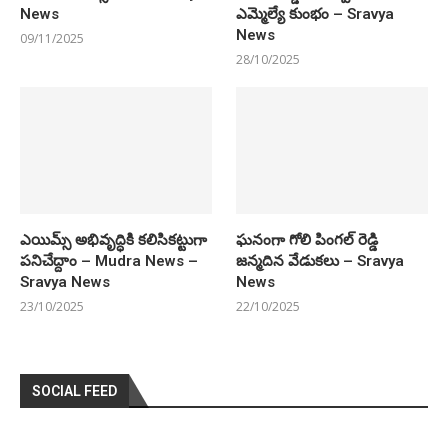
News
ఎమ్మెల్యే కుంభం – Sravya
News
09/11/2025
28/10/2025
ఎయిమ్స్ అభివృద్ధికి కలిసికట్టుగా
ఘనంగా గోలి పింగల్ రెడ్డి
పనిచేద్దాం – Mudra News –
జన్మదిన వేడుకలు – Sravya
Sravya News
News
23/10/2025
22/10/2025
SOCIAL FEED