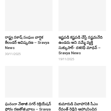
రాష్ట్ర నకాష్ సంఘం వార్షిక
ఇష్టపడి కష్టపడి చేస్తే నష్టమనేది
కేలండర్ ఆవిష్కరణ – Sravya
ఉండదు అని నమ్మే వ్యక్తి
News
సుక్కుసార్‌- దశరధ్‌ మాధవ్‌ –
Sravya News
30/11/2025
19/11/2025
ఘనంగా నేతాజీ నగర్ రిక్రియేషన్
కుమారుడి వివాహానికి సీఎం
ఫోరం రజతోత్సవాలు – Sravya
రేవంత్ రెడ్డిని ఆహ్వానించిన