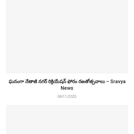
ఘనంగా నేతాజీ నగర్ రిక్రియేషన్ ఫోరం రజతోత్సవాలు – Sravya
News
09/11/2025