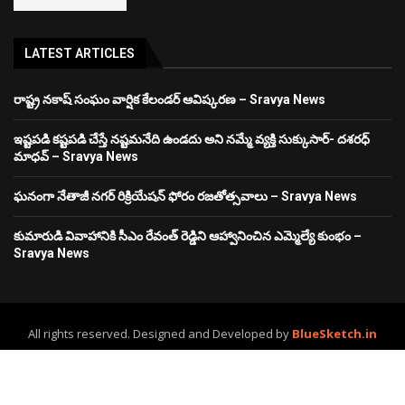
LATEST ARTICLES
రాష్ట్ర నకాష్ సంఘం వార్షిక కేలండర్ ఆవిష్కరణ – Sravya News
ఇష్టపడి కష్టపడి చేస్తే నష్టమనేది ఉండదు అని నమ్మే వ్యక్తి సుక్కుసార్‌- దశరధ్‌
మాధవ్‌ – Sravya News
ఘనంగా నేతాజీ నగర్ రిక్రియేషన్ ఫోరం రజతోత్సవాలు – Sravya News
కుమారుడి వివాహానికి సీఎం రేవంత్ రెడ్డిని ఆహ్వానించిన ఎమ్మెల్యే కుంభం –
Sravya News
All rights reserved. Designed and Developed by
BlueSketch.in
Home
About Us
Contact
Advertise