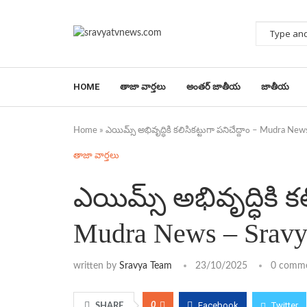
HOME
తాజా వార్తలు
అంతర్ జాతీయ
జాతీయ
Home
»
ఎయిమ్స్ అభివృద్ధికి కలిసికట్టుగా పనిచేద్దాం – Mudra N
తాజా వార్తలు
ఎయిమ్స్ అభివృద్ధికి కల
Mudra News – Srav
written by
Sravya Team
23/10/2025
0 comm
Facebook
Twitter
0
SHARE