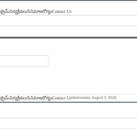
ణ
క్రైమ్
విద్య
క్రీడలు
సినిమా
ఆరోగ్యం
Contact Us
ణ
క్రైమ్
విద్య
క్రీడలు
సినిమా
ఆరోగ్యం
Contact Us
Wednesday, August 5, 2026