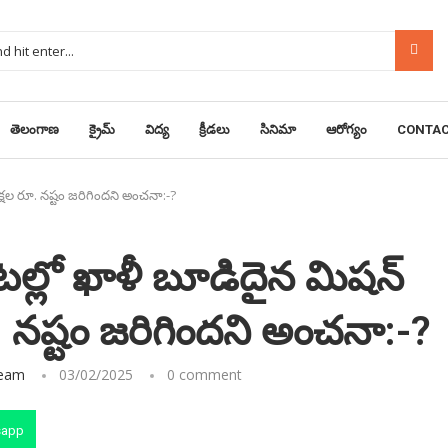
తెలంగాణ
క్రైమ్
విద్య
క్రీడలు
సినిమా
ఆరోగ్యం
CONTAC
షల రూ. నష్టం జరిగిందని అంచనా:-?
ల్లో ఖాళీ బూడిదైన మిషన్
 నష్టం జరిగిందని అంచనా:-?
Team
03/02/2025
0 comment
sapp