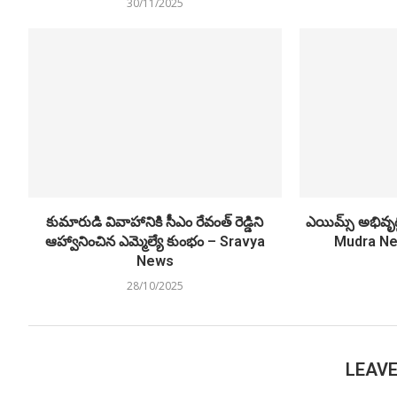
30/11/2025
కుమారుడి వివాహానికి సీఎం రేవంత్ రెడ్డిని
ఎయిమ్స్ అభివృద్ధి
ఆహ్వానించిన ఎమ్మెల్యే కుంభం – Sravya
Mudra Ne
News
28/10/2025
LEAV