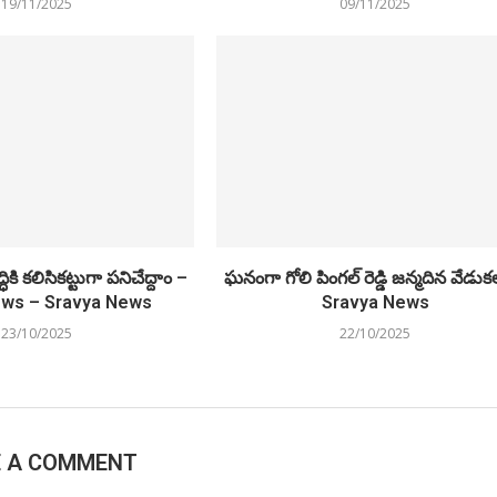
19/11/2025
09/11/2025
కి కలిసికట్టుగా పనిచేద్దాం –
ఘనంగా గోలి పింగల్ రెడ్డి జన్మదిన వేడు
ws – Sravya News
Sravya News
23/10/2025
22/10/2025
E A COMMENT