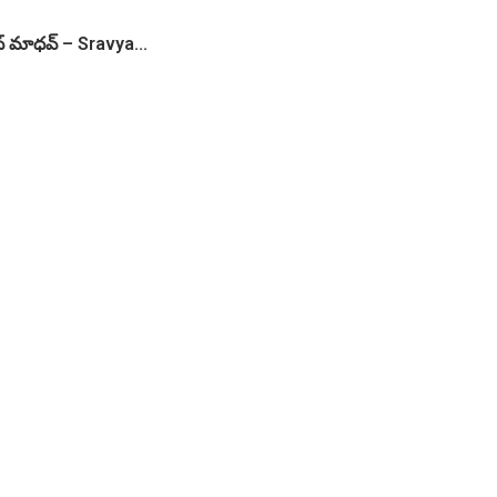
ధ్‌ మాధవ్‌ – Sravya...