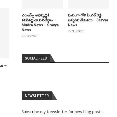
ఎయిమ్స్ అభివృద్ధికి
ఘనంగా గోలి పింగల్ రెడ్డి
కలిసికట్టుగా పనిచేద్దాం –
జన్మదిన వేడుకలు – Sravya
Mudra News – Sravya
News
News
22/10/2025
23/10/2025
SOCIAL FEED
కలు –
NEWSLETTER
Subscribe my Newsletter for new blog posts,