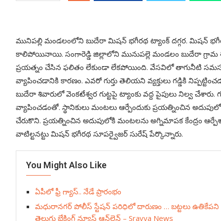
మునిపల్లి మండలంలోని బుదేరా మిషన్ భగీరథ ట్యాంక్ దగ్గర. మిషన్ భగీ
కాలిపోయినాయి. సంగారెడ్డి జిల్లాలోని మునుపల్లె మండలం బుదేరా గ్రా
ప్రయత్నం చేసిన ఫలితం లేకుండా లేకపోయింది. వేసవిలో తాగునీటి స
వ్యాపించడానికి కారణం. ఎవరో గుర్తు తెలియని వ్యక్తులు గడ్డికి నిప
బుదేరా శివారులో వెంకటేశ్వర గుట్టపై ట్యాంకు వద్ద పైపులు నిల్వ చేశారు.
వ్యాపించడంతో. స్థానికులు మంటలు ఆర్పేందుకు ప్రయత్నించిన అదుపులోక
చేరుకొని. ప్రయత్నించిన అదుపులోకి మంటలను అగ్నిమాపక కేంద్రం ఆర్పే
వాటిల్టనట్టు మిషన్ భగీరథ సూపర్వైజర్ సురేష్ పేర్కొన్నారు.
You Might Also Like
ఏపీలో ఫ్రీ గ్యాస్.. నేడే ప్రారంభం
మధురానగర్ పోలీస్ స్టేషన్ పరిధిలో దారుణం … బట్టలు ఉతికేపన
తెలుగు బ్రేకింగ్ న్యూస్ ఆన్‌లైన్ – Sravya News