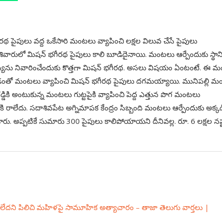
రథ పైపులు వద్ద ఒకేసారి మంటలు వ్యాపించి లక్షల విలువ చేసే పైపులు
మ శివారులో మిషన్ భగీరథ పైపులు కాలి బూడిదైనాయి. మంటలు ఆర్పేందుకు స్థాన
మస్యను నివారించేందుకు కొత్తగా మిషన్ భగీరథ. అసలు విషయం ఏంటంటే. ఈ 
్పట్టించడంతో మంటలు వ్యాపించి మిషన్ భగీరథ పైపులు దగమయ్యాయి. మునిపల్లి 
 గడ్డికి అంటుకున్న మంటలు గుట్టపైకి వ్యాపించి పెద్ద ఎత్తున పొగ మంటలు
ి రాలేదు. సదాశివపేట అగ్నిమాపక కేంద్రం సిబ్బంది మంటలు ఆర్పేందుకు అక్కడ
శారు. అప్పటికే సుమారు 300 పైపులు కాలిపోయాయని దీనివల్ల. రూ. 6 లక్షల నష
ి లేదని పిలిచి మహిళపై సామూహిక అత్యాచారం – తాజా తెలుగు వార్తలు |