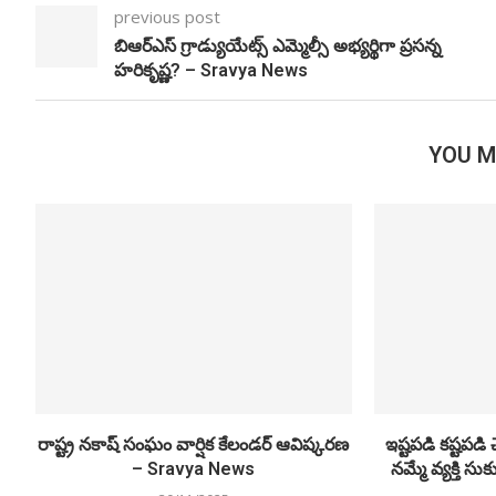
previous post
బిఆర్ఎస్ గ్రాడ్యుయేట్స్ ఎమ్మెల్సీ అభ్యర్థిగా ప్రసన్న
హరికృష్ణ? – Sravya News
YOU M
రాష్ట్ర నకాష్ సంఘం వార్షిక కేలండర్ ఆవిష్కరణ
ఇష్టపడి కష్టపడి
– Sravya News
నమ్మే వ్యక్తి సు