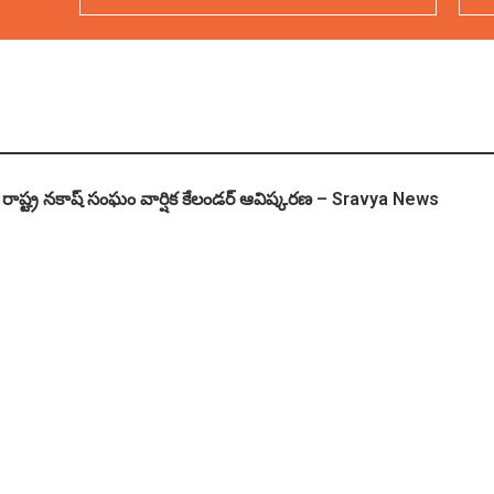
రాష్ట్ర నకాష్ సంఘం వార్షిక కేలండర్ ఆవిష్కరణ – Sravya News