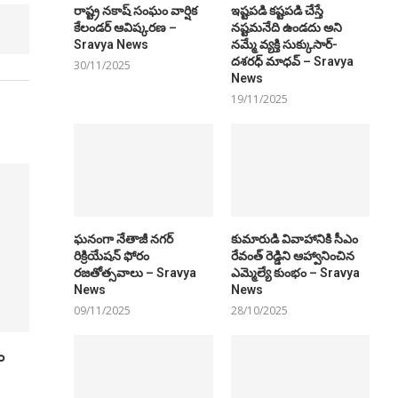
రాష్ట్ర నకాష్ సంఘం వార్షిక
ఇష్టపడి కష్టపడి చేస్తే
కేలండర్ ఆవిష్కరణ –
నష్టమనేది ఉండదు అని
Sravya News
నమ్మే వ్యక్తి సుక్కుసార్‌-
దశరధ్‌ మాధవ్‌ – Sravya
30/11/2025
News
19/11/2025
ఘనంగా నేతాజీ నగర్
కుమారుడి వివాహానికి సీఎం
రిక్రియేషన్ ఫోరం
రేవంత్ రెడ్డిని ఆహ్వానించిన
రజతోత్సవాలు – Sravya
ఎమ్మెల్యే కుంభం – Sravya
News
News
09/11/2025
28/10/2025
ం