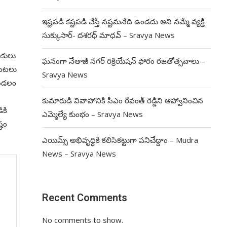
ఇష్టపడి కష్టపడి చేస్తే నష్టమనేది ఉండదు అని నమ్మే వ్యక్తి
సుక్కుసార్‌- దశరధ్‌ మాధవ్‌ – Sravya News
ికులు
ఘనంగా నేతాజీ నగర్ రిక్రియేషన్ ఫోరం రజతోత్సవాలు –
మంటలు
Sravya News
మండలం
కుమారుడి వివాహానికి సీఎం రేవంత్ రెడ్డిని ఆహ్వానించిన
ికి
ఎమ్మెల్యే కుంభం – Sravya News
్టం
ఎయిమ్స్ అభివృద్ధికి కలిసికట్టుగా పనిచేద్దాం – Mudra
News – Sravya News
Recent Comments
No comments to show.