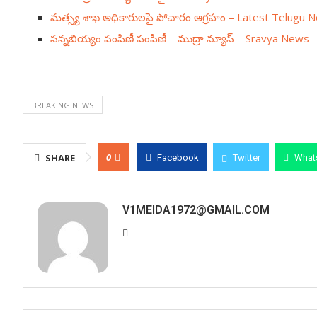
మత్స్య శాఖ అధికారులపై పోచారం ఆగ్రహం – Latest Telugu News
సన్నబియ్యం పంపిణీ పంపిణీ – ముద్రా న్యూస్ – Sravya News
BREAKING NEWS
0
SHARE
Facebook
Twitter
What
V1MEIDA1972@GMAIL.COM