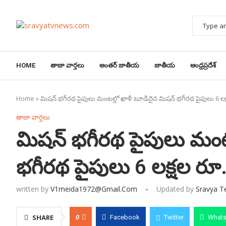
HOME
తాజా వార్తలు
అంతర్ జాతీయ
జాతీయ
ఆంధ్రప్రదేశ్
Home
»
మిషన్ భగీరథ పైపులు మంటల్లో ఖాళీ బూడిదైన మిషన్ భగీరథ పైపులు 6 లక్
తాజా వార్తలు
మిషన్ భగీరథ పైపులు మంట
భగీరథ పైపులు 6 లక్షల రూ.
written by
V1meida1972@gmail.com
Updated by
Sravya 
0
SHARE
Facebook
Twitter
What