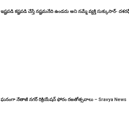
ఇష్టపడి కష్టపడి చేస్తే నష్టమనేది ఉండదు అని నమ్మే వ్యక్తి సుక్కుసార్‌- దశర
ఘనంగా నేతాజీ నగర్ రిక్రియేషన్ ఫోరం రజతోత్సవాలు – Sravya News