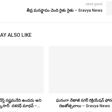
next post
తీవ్ర మనస్థాపం చెంది రైతు రైతు – Sravya News
AY ALSO LIKE
 చేస్తే నష్టమనేది ఉండదు అని
ఘనంగా నేతాజీ నగర్ రిక్రియేషన్ ఫోర
క్కుసార్‌- దశరధ్‌ మాధవ్‌ –...
రజతోత్సవాలు – Sravya News