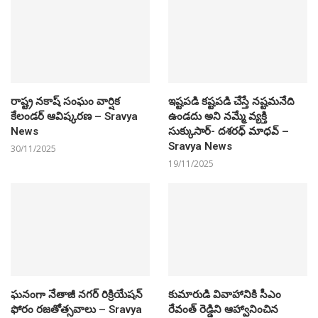
రాష్ట్ర నకాష్ సంఘం వార్షిక
ఇష్టపడి కష్టపడి చేస్తే నష్టమనేది
కేలండర్ ఆవిష్కరణ – Sravya
ఉండదు అని నమ్మే వ్యక్తి
News
సుక్కుసార్‌- దశరధ్‌ మాధవ్‌ –
Sravya News
30/11/2025
19/11/2025
ఘనంగా నేతాజీ నగర్ రిక్రియేషన్
కుమారుడి వివాహానికి సీఎం
ఫోరం రజతోత్సవాలు – Sravya
రేవంత్ రెడ్డిని ఆహ్వానించిన