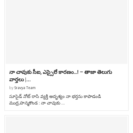
నా చావుకు సీఐ, ఎస్సైలే కారణం…! – తాజా తెలుగు
వార్తలు |...
by
Sravya Team
సూసైడ్ నోట్ రాసి వ్యక్తి అదృశ్యం నా భర్తను కాపాడండి
ముద్ర,హన్మకొండ : నా చావుకు …