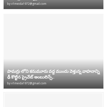
by
v1meida1972@gmail.com
పామర్రు లోని కనుమూరు వద్ద ముందు వెళ్తున్న వాహనాన్ని
ఢీ కొట్టిన ప్రైవేట్ అంబులెన్స్..
by
v1meida1972@gmail.com