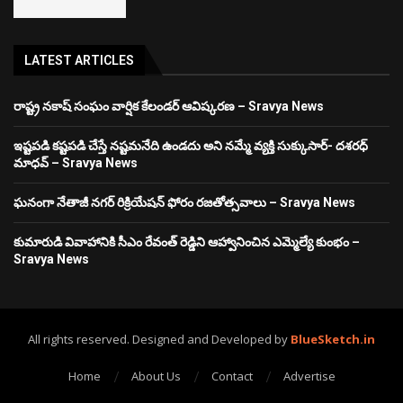
LATEST ARTICLES
రాష్ట్ర నకాష్ సంఘం వార్షిక కేలండర్ ఆవిష్కరణ – Sravya News
ఇష్టపడి కష్టపడి చేస్తే నష్టమనేది ఉండదు అని నమ్మే వ్యక్తి సుక్కుసార్‌- దశరధ్‌
మాధవ్‌ – Sravya News
ఘనంగా నేతాజీ నగర్ రిక్రియేషన్ ఫోరం రజతోత్సవాలు – Sravya News
కుమారుడి వివాహానికి సీఎం రేవంత్ రెడ్డిని ఆహ్వానించిన ఎమ్మెల్యే కుంభం –
Sravya News
All rights reserved. Designed and Developed by
BlueSketch.in
Home
About Us
Contact
Advertise