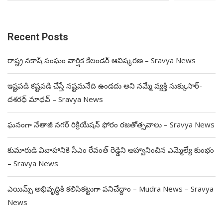
Recent Posts
రాష్ట్ర నకాష్ సంఘం వార్షిక కేలండర్ ఆవిష్కరణ – Sravya News
ఇష్టపడి కష్టపడి చేస్తే నష్టమనేది ఉండదు అని నమ్మే వ్యక్తి సుక్కుసార్‌-
దశరధ్‌ మాధవ్‌ – Sravya News
ఘనంగా నేతాజీ నగర్ రిక్రియేషన్ ఫోరం రజతోత్సవాలు – Sravya News
కుమారుడి వివాహానికి సీఎం రేవంత్ రెడ్డిని ఆహ్వానించిన ఎమ్మెల్యే కుంభం
– Sravya News
ఎయిమ్స్ అభివృద్ధికి కలిసికట్టుగా పనిచేద్దాం – Mudra News – Sravya
News