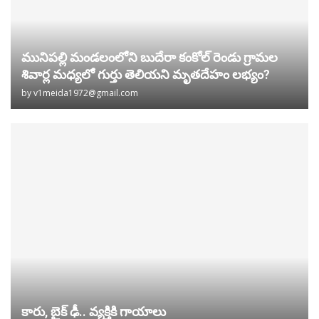
మునిపల్లి మండలంలోని బుదేరా కంకోల్ రెండు గ్రామల
శివార్ల మధ్యలో గుర్తు తెలియని మృతదేహం లభ్యం?
by
v1meida1972@gmail.com
కారు, బైక్ ఢీ.. వ్యక్తికి గాయాలు