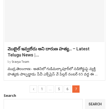
మొబైల్ ఇవ్వలేదు అని దారుణ హత్య… – Latest
Telugu News |...
by
Sravya Team
ముద్ర,తెలంగాణ:- అతనిలో గుడిమల్కాపూర్‌లో నడిరోడ్డుపై వ్యక్తి
హత్యకు పాల్పడ్డాడు. పీవీ ఎక్స్‌ప్రెస్‌ వే పిల్లర్ నంబర్‌ 65 వద్ద ఈ …
…
7
1
5
6
Search
SEARCH