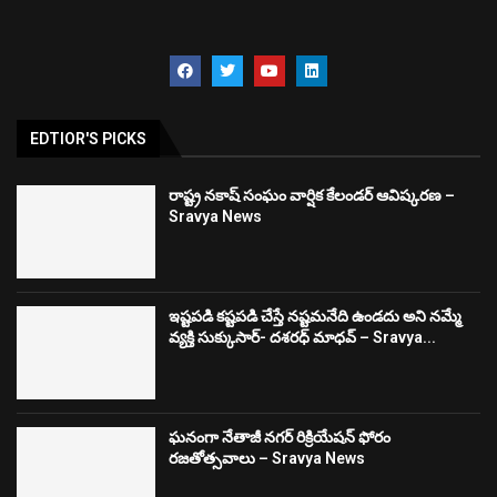
EDTIOR'S PICKS
రాష్ట్ర నకాష్ సంఘం వార్షిక కేలండర్ ఆవిష్కరణ –
Sravya News
ఇష్టపడి కష్టపడి చేస్తే నష్టమనేది ఉండదు అని నమ్మే
వ్యక్తి సుక్కుసార్‌- దశరధ్‌ మాధవ్‌ – Sravya...
ఘనంగా నేతాజీ నగర్ రిక్రియేషన్ ఫోరం
రజతోత్సవాలు – Sravya News